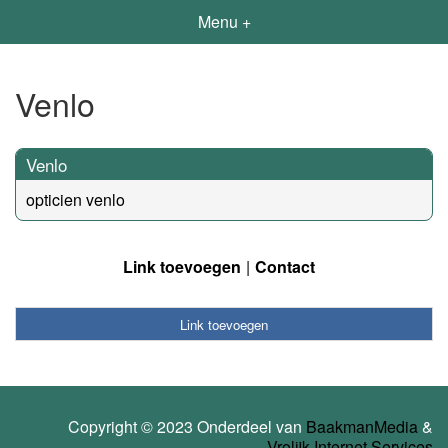
Menu +
Venlo
Venlo
opticien venlo
Link toevoegen
Contact
Link toevoegen
Copyright © 2023 Onderdeel van
BaakmanMedia
&
Vrolijk Internet Services